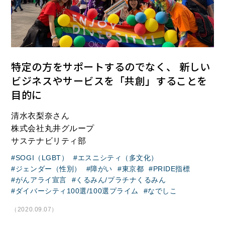
特定の方をサポートするのでなく、 新しい
ビジネスやサービスを「共創」することを
目的に
清水衣梨奈さん
株式会社丸井グループ
サステナビリティ部
SOGI（LGBT）
エスニシティ（多文化）
ジェンダー（性別）
障がい
東京都
PRIDE指標
がんアライ宣言
くるみん/プラチナくるみん
ダイバーシティ100選/100選プライム
なでしこ
（2020.09.07）