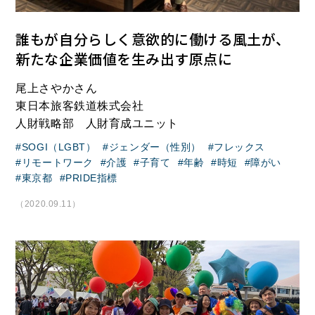
誰もが自分らしく意欲的に働ける風土が、
新たな企業価値を生み出す原点に
尾上さやかさん
東日本旅客鉄道株式会社
人財戦略部 人財育成ユニット
SOGI（LGBT）
ジェンダー（性別）
フレックス
リモートワーク
介護
子育て
年齢
時短
障がい
東京都
PRIDE指標
（2020.09.11）