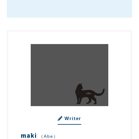
Writer
maki
（Abe）