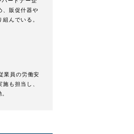
外パートナー企
め、販促什器や
り組んでいる。
と従業員の労働安
実施も担当し、
動。