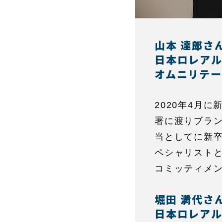
山本 達郎さ
日本ロレア
オムニリテー
2020年4月
署に渡りブラン
当としてに新卒
ペシャリストと
コミッティメ
堀田 満代さ
日本ロレア