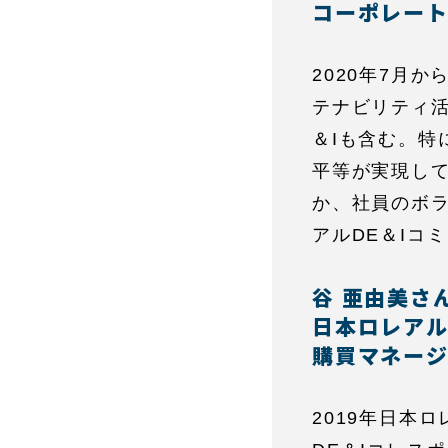
コーポレート
2020年7月
テナビリティ
＆Iも含む。
平等が実現し
か、社員のボラ
アルDE＆Iコ
谷 亜由美さ
日本ロレア
購買マネージ
2019年日本