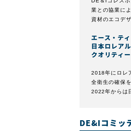
DE＆Iコレス
業との協業に
資材のエコデ
エース・テ
日本ロレア
クオリティー
2018年にロ
全衛生の確保
2022年から
DE&Iコミ