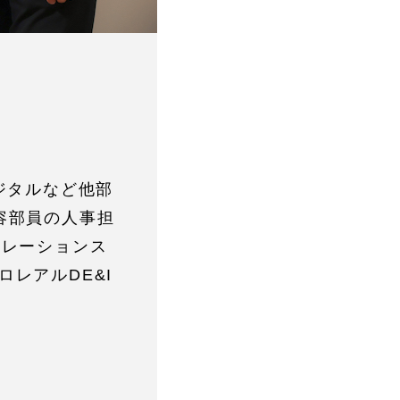
ジタルなど他部
容部員の人事担
ペレーションス
レアルDE&I