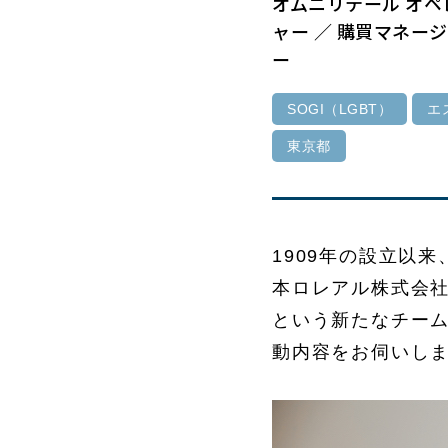
オムニリテール オペ
ャー ／ 購買マネー
ー
SOGI（LGBT）
エ
東京都
1909年の設立以
本ロレアル株式会社
という新たなチー
動内容をお伺いし