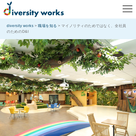
diversity works
>
職場を知る
>
マイノリティのためではなく、全社員
のためのD&I