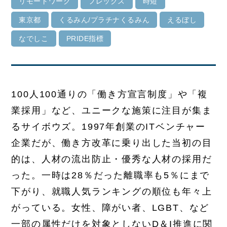
リモートワーク
フレックス
時短
東京都
くるみん/プラチナくるみん
えるぼし
なでしこ
PRIDE指標
100人100通りの「働き方宣言制度」や「複
業採用」など、ユニークな施策に注目が集ま
るサイボウズ。1997年創業のITベンチャー
企業だが、働き方改革に乗り出した当初の目
的は、人材の流出防止・優秀な人材の採用だ
った。一時は28％だった離職率も5％にまで
下がり、就職人気ランキングの順位も年々上
がっている。女性、障がい者、LGBT、など
一部の属性だけを対象としないD＆I推進に関