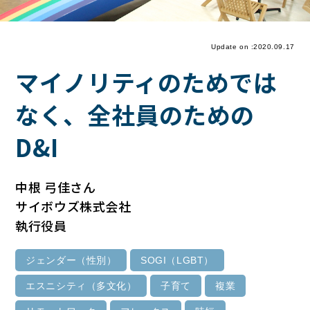
Update on :2020.09.17
マイノリティのためでは
なく、全社員のための
D&I
中根 弓佳さん
サイボウズ株式会社
執行役員
ジェンダー（性別）
SOGI（LGBT）
エスニシティ（多文化）
子育て
複業