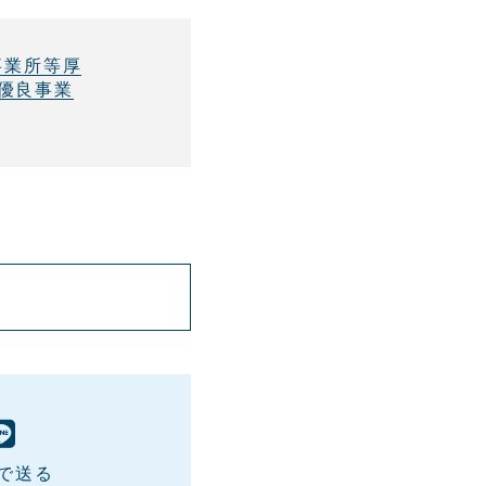
事業所等厚
優良事業
Eで送る